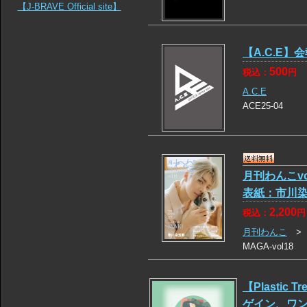
【J-BRAVE Official site】
【A.C.E】会報
500
税込：
円
A.C.E
ACE25-04
月刊わんこvo
表紙：市川
2,200
税込：
円
月刊わんこ
MAGA-vol18
【Plastic T
ゲイン、ワ