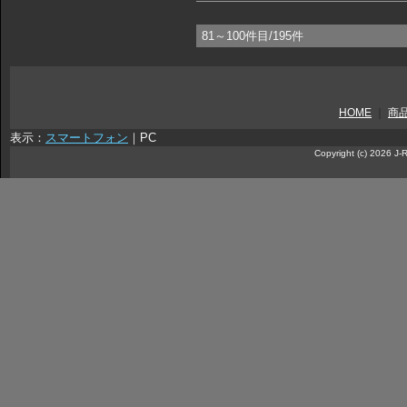
81～100件目/195件
HOME
｜
商
表示：
スマートフォン
｜
PC
Copyright (c) 2026 J