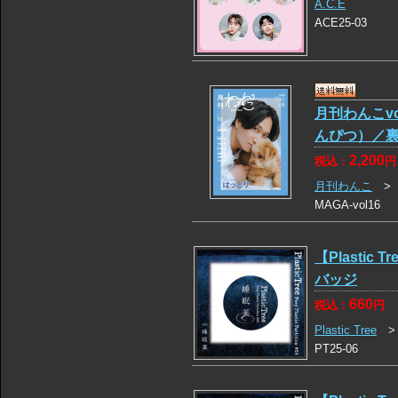
A.C.E
ACE25-03
月刊わんこv
んぴつ）／裏
2,200
税込：
円
月刊わんこ
MAGA-vol16
【Plastic T
バッジ
660
税込：
円
Plastic Tree
PT25-06