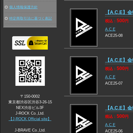
個人情報保護方針
【A.C.E】会報
特定商取引法に基づく表記
500
税込：
円
A.C.E
ACE25-08
【A.C.E】会報
500
税込：
円
A.C.E
ACE25-07
〒150-0002
東京都渋谷区渋谷3-26-15
NEX渋谷ビル3F
【A.C.E】会報
J-ROCK Co.,Ltd.
500
税込：
円
【J-ROCK Official site】
A.C.E
J-BRAVE Co.,Ltd.
ACE25-06