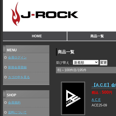
HOME
商品一覧
MENU
商品一覧
会員ログイン
並び替え：
新規会員登録
81～100件目/195件
カゴの中を見る
【A.C.E】会報
500
税込：
円
SHOP
A.C.E
会員規約
ACE25-09
送料について