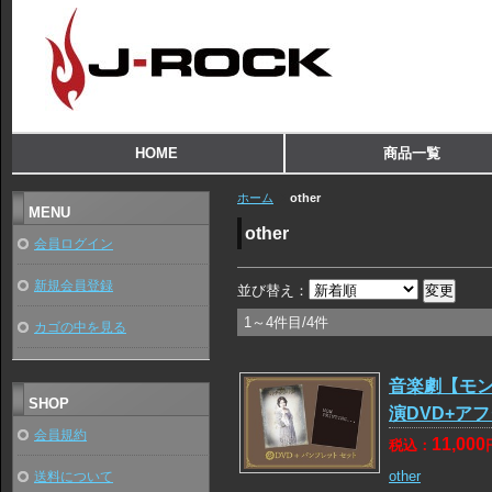
HOME
商品一覧
ホーム
other
MENU
other
会員ログイン
新規会員登録
並び替え：
1～4件目/4件
カゴの中を見る
音楽劇【モ
SHOP
演DVD+ア
会員規約
11,000
税込：
other
送料について