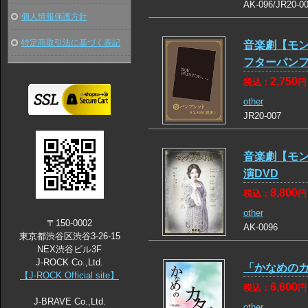
AK-096/JR20-0
個人情報保護方針
特定商取引法に基づく表記
音楽劇【モ
フターパン
2,750
税込：
円
other
JR20-007
音楽劇【モ
演DVD
8,800
税込：
円
other
〒150-0002
AK-0096
東京都渋谷区渋谷3-26-15
NEX渋谷ビル3F
J-ROCK Co.,Ltd.
「かなめのカタ
【J-ROCK Official site】
6,600
税込：
円
J-BRAVE Co.,Ltd.
other