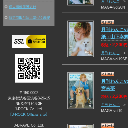
月刊わんこ
個人情報保護方針
MAGA-vol20N
特定商取引法に基づく表記
月刊わんこvol
紙：山下幸
2,200
税込：
円
月刊わんこ
MAGA-vol19SE
月刊わんこv
宮来夢
〒150-0002
2,200
税込：
円
東京都渋谷区渋谷3-26-15
NEX渋谷ビル3F
月刊わんこ
J-ROCK Co.,Ltd.
MAGA-vol19
【J-ROCK Official site】
J-BRAVE Co.,Ltd.