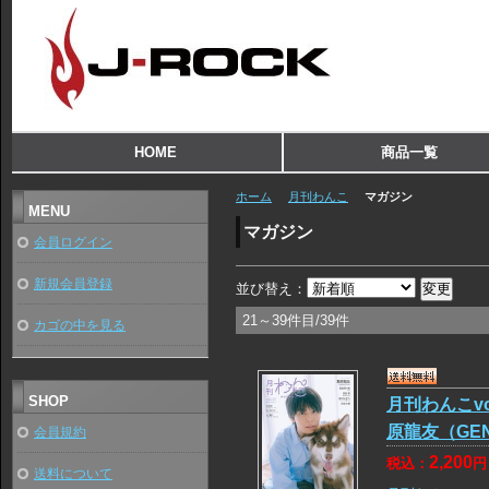
HOME
商品一覧
ホーム
月刊わんこ
マガジン
MENU
マガジン
会員ログイン
新規会員登録
並び替え：
21～39件目/39件
カゴの中を見る
SHOP
月刊わんこv
原龍友（GEN
会員規約
2,200
税込：
円
送料について