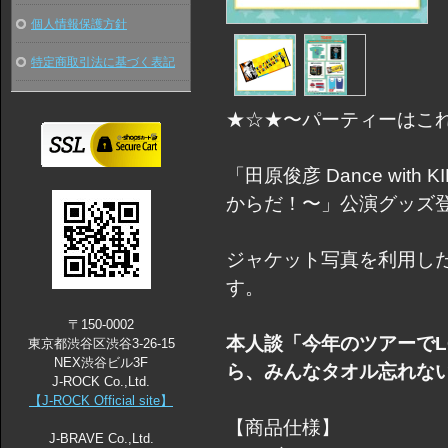
個人情報保護方針
特定商取引法に基づく表記
★☆★〜パーティーはこれ
「田原俊彦 Dance with 
からだ！〜」公演グッズ
ジャケット写真を利用し
す。
〒150-0002
本人談「今年のツアーでL
東京都渋谷区渋谷3-26-15
NEX渋谷ビル3F
ら、みんなタオル忘れない
J-ROCK Co.,Ltd.
【J-ROCK Official site】
【商品仕様】
J-BRAVE Co.,Ltd.