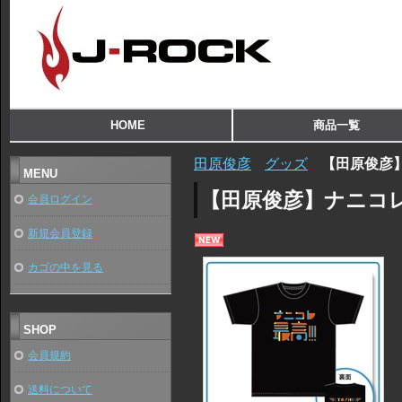
HOME
商品一覧
田原俊彦
グッズ
【田原俊彦】
MENU
【田原俊彦】ナニコレ最
会員ログイン
新規会員登録
カゴの中を見る
SHOP
会員規約
送料について