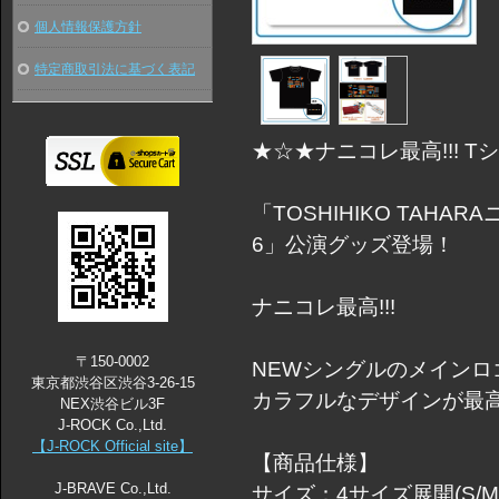
個人情報保護方針
特定商取引法に基づく表記
★☆★ナニコレ最高!!! T
「TOSHIHIKO TAHA
6」公演グッズ登場！
ナニコレ最高!!!
〒150-0002
NEWシングルのメインロ
東京都渋谷区渋谷3-26-15
カラフルなデザインが最高!
NEX渋谷ビル3F
J-ROCK Co.,Ltd.
【J-ROCK Official site】
【商品仕様】
J-BRAVE Co.,Ltd.
サイズ：4サイズ展開(S/M/L