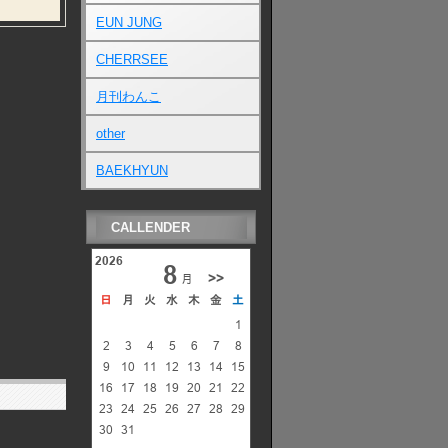
EUN JUNG
CHERRSEE
月刊わんこ
other
BAEKHYUN
CALLENDER