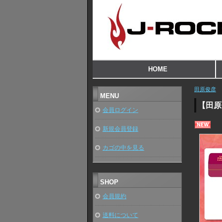
HOME
田原俊彦
MENU
【田原俊
会員ログイン
新規会員登録
カゴの中を見る
SHOP
会員規約
送料について