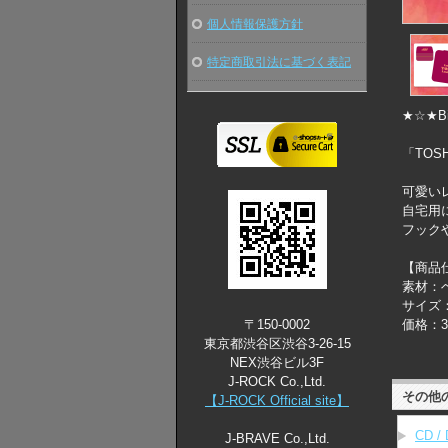
個人情報保護方針
特定商取引法に基づく表記
★☆★Bi
「TOSH
可愛い
自宅用
フック
【商品
素材：
サイズ：
〒150-0002
価格：3,
東京都渋谷区渋谷3-26-15
NEX渋谷ビル3F
J-ROCK Co.,Ltd.
その他
【J-ROCK Official site】
CD / 
J-BRAVE Co.,Ltd.