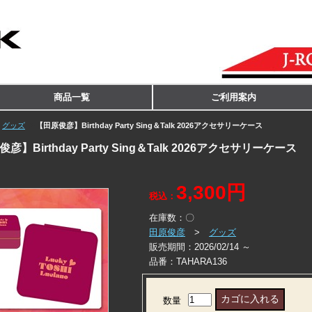
商品一覧
ご利用案内
グッズ
【田原俊彦】Birthday Party Sing＆Talk 2026アクセサリーケース
彦】Birthday Party Sing＆Talk 2026アクセサリーケース
3,300円
税込：
在庫数：
〇
田原俊彦
>
グッズ
販売期間：
2026/02/14 ～
品番：
TAHARA136
数量