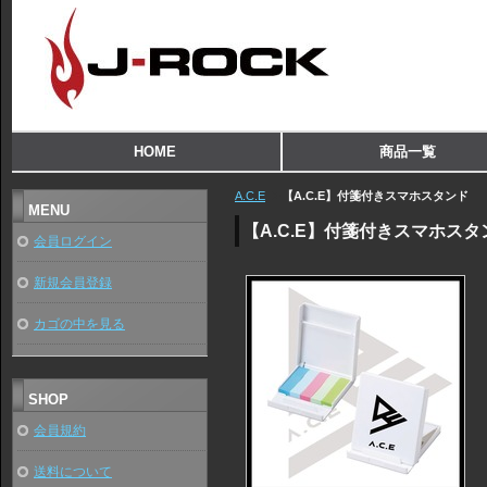
HOME
商品一覧
A.C.E
【A.C.E】付箋付きスマホスタンド
MENU
【A.C.E】付箋付きスマホスタ
会員ログイン
新規会員登録
カゴの中を見る
SHOP
会員規約
送料について