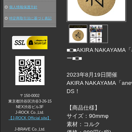
個人情報保護方針
特定商取引法に基づく表記
■□■AKIRA NAKAYAMA「
ー■□■
2023年8月19日開催
AKIRA NAKAYAMA「anew
DS！
〒150-0002
東京都渋谷区渋谷3-26-15
NEX渋谷ビル3F
【商品仕様】
J-ROCK Co.,Ltd.
サイズ：90mmφ
【J-ROCK Official site】
素材：コルク
J-BRAVE Co.,Ltd.