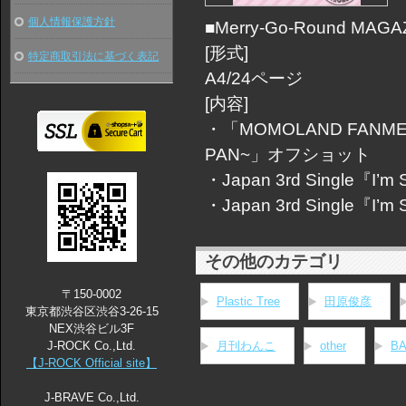
個人情報保護方針
■Merry-Go-Round MA
[形式]
特定商取引法に基づく表記
A4/24ページ
[内容]
・「MOMOLAND FANMEET
PAN~」オフショット
・Japan 3rd Single『
・Japan 3rd Single『I
その他のカテゴリ
〒150-0002
Plastic Tree
田原俊彦
東京都渋谷区渋谷3-26-15
NEX渋谷ビル3F
J-ROCK Co.,Ltd.
月刊わんこ
other
B
【J-ROCK Official site】
J-BRAVE Co.,Ltd.